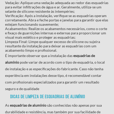
Vedação: Aplique uma vedação adequada ao redor das esquadrias
para evitar infiltrações de água e ar. Geralmente, utiliza-se um
selante de silicone resistente às intempéries;
Verificação: Após a instalação, verifique se as esquadrias operam
corretamente. Abra e feche portas e janelas para garantir que elas
estejam funcionando suavemente;
Acabamentos: Realize os acabamentos necessários, como o corte
e fixaço de guarnições internas e externas para proporcionar um
visual mais estético e proteger as esquadrias;
Limpeza Final: Limpe qualquer excesso de silicone ou sujeira
resultante da instalação para deixar as esquadrias com um
acabamento limpo e profissional.
É importante observar que a instalação das
esquadrias de
alumínio
pode variar de acordo com o tipo de esquadria, o local
de instalação e as especificações do fabricante. Caso não tenha
experiência em instalações desse tipo, é recomendável contar
com profissionais especializados para garantir um resultado
seguro e de qualidade
Dicas de limpeza de
esquadrias de alumínio
As
esquadrias de alumínio
são conhecidas não apenas por sua
durabilidade e resistência, mas também por sua facilidade de