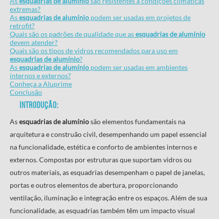
As
esquadrias de alumínio
são resistentes a condições climáticas
extremas?
As
esquadrias de alumínio
podem ser usadas em projetos de
retrofit?
Quais são os padrões de qualidade que as
esquadrias de alumínio
devem atender?
Quais são os tipos de vidros recomendados para uso em
esquadrias de alumínio
?
As
esquadrias de alumínio
podem ser usadas em ambientes
internos e externos?
Conheça a Aluprime
Conclusão
Introdução:
As
esquadrias de alumínio
são elementos fundamentais na
arquitetura e construão civil, desempenhando um papel essencial
na funcionalidade, estética e conforto de ambientes internos e
externos. Compostas por estruturas que suportam vidros ou
outros materiais, as esquadrias desempenham o papel de janelas,
portas e outros elementos de abertura, proporcionando
ventilação, iluminação e integração entre os espaços. Além de sua
funcionalidade, as esquadrias também têm um impacto visual