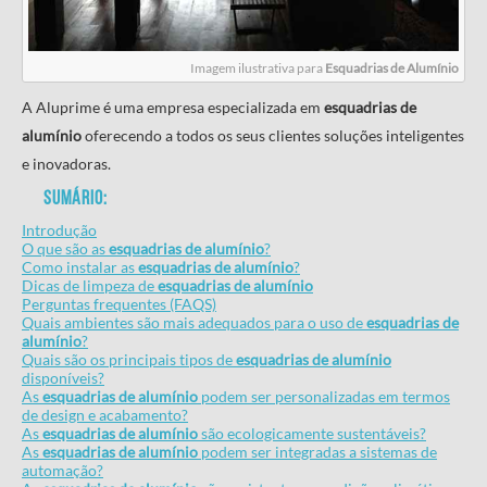
Imagem ilustrativa para
Esquadrias de Alumínio
A Aluprime é uma empresa especializada em
esquadrias de
alumínio
oferecendo a todos os seus clientes soluções inteligentes
e inovadoras.
Sumário:
Introdução
O que são as
esquadrias de alumínio
?
Como instalar as
esquadrias de alumínio
?
Dicas de limpeza de
esquadrias de alumínio
Perguntas frequentes (FAQS)
Quais ambientes são mais adequados para o uso de
esquadrias de
alumínio
?
Quais são os principais tipos de
esquadrias de alumínio
disponíveis?
As
esquadrias de alumínio
podem ser personalizadas em termos
de design e acabamento?
As
esquadrias de alumínio
são ecologicamente sustentáveis?
As
esquadrias de alumínio
podem ser integradas a sistemas de
automação?