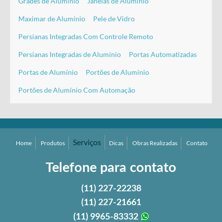
Grades de Alumínio
Janelas de Alumínio
Maximar de Alumínio
Pele de Vidro
Persianas Integradas Com Controle Remoto
Persianas Integradas de Alumínio
Portas Automatizadas
Portas de Alumínio
Portões de Alumínio
Portões de Alumínio Com Automação
Serviços
Home
Produtos
Dicas
Obras Realizadas
Contato
Telefone para contato
(11)
227-22238
(11)
227-21661
(11)
9965-83332