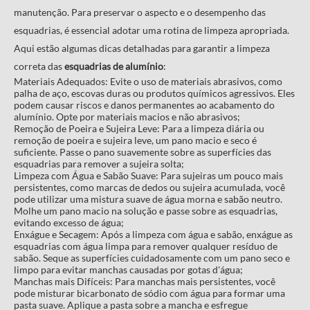
manutenção. Para preservar o aspecto e o desempenho das
esquadrias, é essencial adotar uma rotina de limpeza apropriada.
Aqui estão algumas dicas detalhadas para garantir a limpeza
correta das
esquadrias de alumínio
:
Materiais Adequados: Evite o uso de materiais abrasivos, como
palha de aço, escovas duras ou produtos químicos agressivos. Eles
podem causar riscos e danos permanentes ao acabamento do
alumínio. Opte por materiais macios e não abrasivos;
Remoção de Poeira e Sujeira Leve: Para a limpeza diária ou
remoção de poeira e sujeira leve, um pano macio e seco é
suficiente. Passe o pano suavemente sobre as superfícies das
esquadrias para remover a sujeira solta;
Limpeza com Água e Sabão Suave: Para sujeiras um pouco mais
persistentes, como marcas de dedos ou sujeira acumulada, você
pode utilizar uma mistura suave de água morna e sabão neutro.
Molhe um pano macio na solução e passe sobre as esquadrias,
evitando excesso de água;
Enxágue e Secagem: Após a limpeza com água e sabão, enxágue as
esquadrias com água limpa para remover qualquer resíduo de
sabão. Seque as superfícies cuidadosamente com um pano seco e
limpo para evitar manchas causadas por gotas d'água;
Manchas mais Difíceis: Para manchas mais persistentes, você
pode misturar bicarbonato de sódio com água para formar uma
pasta suave. Aplique a pasta sobre a mancha e esfregue