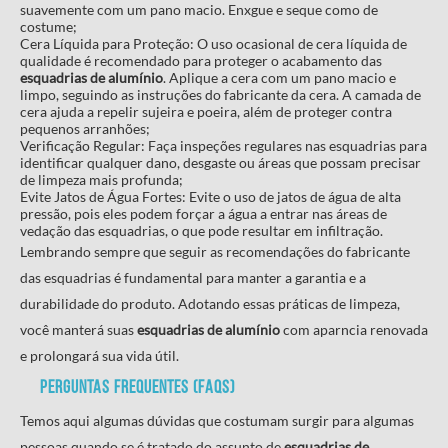
suavemente com um pano macio. Enxgue e seque como de
costume;
Cera Líquida para Proteção: O uso ocasional de cera líquida de
qualidade é recomendado para proteger o acabamento das
esquadrias de alumínio
. Aplique a cera com um pano macio e
limpo, seguindo as instruções do fabricante da cera. A camada de
cera ajuda a repelir sujeira e poeira, além de proteger contra
pequenos arranhões;
Verificação Regular: Faça inspeções regulares nas esquadrias para
identificar qualquer dano, desgaste ou áreas que possam precisar
de limpeza mais profunda;
Evite Jatos de Água Fortes: Evite o uso de jatos de água de alta
pressão, pois eles podem forçar a água a entrar nas áreas de
vedação das esquadrias, o que pode resultar em infiltração.
Lembrando sempre que seguir as recomendações do fabricante
das esquadrias é fundamental para manter a garantia e a
durabilidade do produto. Adotando essas práticas de limpeza,
você manterá suas
esquadrias de alumínio
com aparncia renovada
e prolongará sua vida útil.
Perguntas frequentes (FAQS)
Temos aqui algumas dúvidas que costumam surgir para algumas
pessoas quando se é tratado do assunto de
esquadrias de