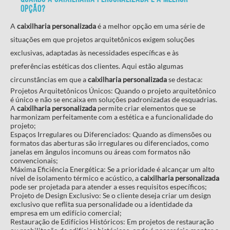
opção?
A
caixilharia personalizada
é a melhor opção em uma série de
situações em que projetos arquitetônicos exigem soluções
exclusivas, adaptadas às necessidades específicas e às
preferências estéticas dos clientes. Aqui estão algumas
circunstâncias em que a
caixilharia personalizada
se destaca:
Projetos Arquitetônicos Únicos: Quando o projeto arquitetônico
é único e não se encaixa em soluções padronizadas de esquadrias.
A
caixilharia personalizada
permite criar elementos que se
harmonizam perfeitamente com a estética e a funcionalidade do
projeto;
Espaços Irregulares ou Diferenciados: Quando as dimensões ou
formatos das aberturas são irregulares ou diferenciados, como
janelas em ângulos incomuns ou áreas com formatos não
convencionais;
Máxima Eficiência Energética: Se a prioridade é alcançar um alto
nível de isolamento térmico e acústico, a
caixilharia personalizada
pode ser projetada para atender a esses requisitos específicos;
Projeto de Design Exclusivo: Se o cliente deseja criar um design
exclusivo que reflita sua personalidade ou a identidade da
empresa em um edifício comercial;
Restauração de Edifícios Históricos: Em projetos de restauração