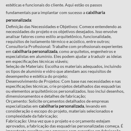
estéticas e funcionais do cliente. Aqui estão os passos
fundamentais para implantar com sucesso a
caixilharia
personalizada
:
Definição das Necessidades e Objetivos: Comece entendendo as
necessidades do projeto e os objetivos desejados. Isso envolve
analisar fatores como estilo arquitetônico, funcionalidade,
requisitos de isolamento térmico e acústico, entre outros;
Consultoria Profissional: Trabalhe com profissionais experientes
em
caixilharia personalizada
, como arquitetos, engenheiros e
especialistas em alumínio. Eles podem ajudar a traduzir as ideias
em especificações técnicas viáveis;
Seleção de Materiais: Escolha os materiais adequados, incluindo
os tipos de alumínio e vidro que atendam aos requisitos de
desempenho e estética do projeto;
Desenvolvimento de Projetos: Com base nas necessidades e nas
especificações técnicas, crie projetos detalhados das esquadrias
ou elementos arquitetônicos personalizados. Isso inclui desenhos,
dimensionamentos e detalhes de fabricação;
Orçamento: Solicite orçamentos detalhados de empresas
especializadas em
caixilharia personalizada
, levando em
consideração o escopo do projeto, materiais selecionados e
complexidade da fabricação;
Fabricação: Uma vez que o projeto e o orçamento estejam
aprovados, a fabricação das esquadrias personalizadas começa. É
importante escolher uma empresa com expertise em fabricação