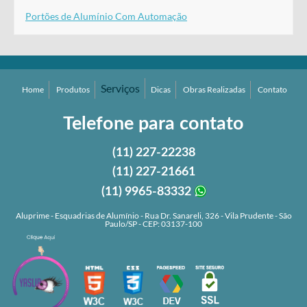
Portões de Alumínio Com Automação
Serviços
Home
Produtos
Dicas
Obras Realizadas
Contato
Telefone para contato
(11)
227-22238
(11)
227-21661
(11)
9965-83332
Aluprime - Esquadrias de Alumínio - Rua Dr. Sanareli, 326 - Vila Prudente - São
Paulo/SP - CEP: 03137-100